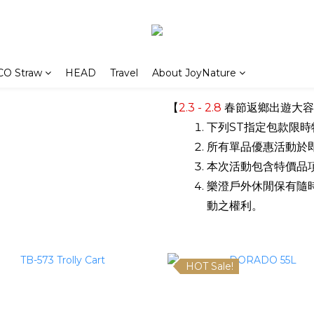
CO Straw
HEAD
Travel
About JoyNature
【
2.3 - 2.8
春節返鄉出遊大容
下列ST指定
包款限時
所有單品優惠活動
於即
本次活動包含特價品
樂澄戶外休閒保有隨
動之權利。
HOT Sale!