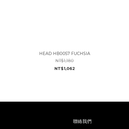
HEAD HB0057 FUCHSIA
NT$1,180
NT$1,062
聯絡我們