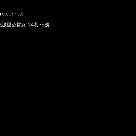
re.com.tw
忠誠里公益路174巷79號