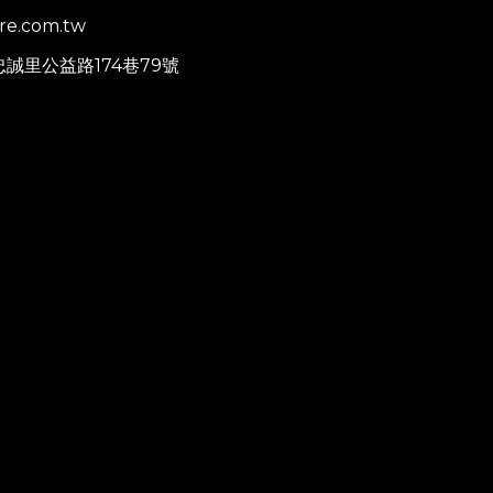
re.com.tw
忠誠里公益路174巷79號