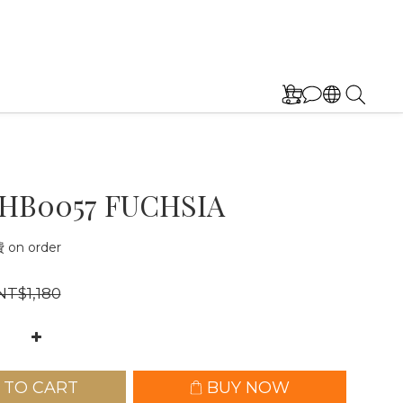
HB0057 FUCHSIA
on order
NT$1,180
 TO CART
BUY NOW