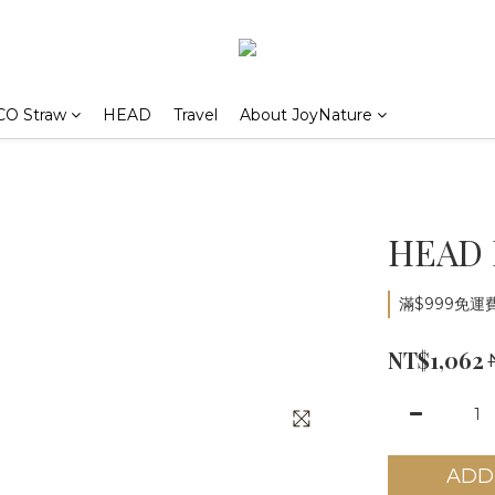
CO Straw
HEAD
Travel
About JoyNature
HEAD 
滿$999免運費 
NT$1,062
ADD