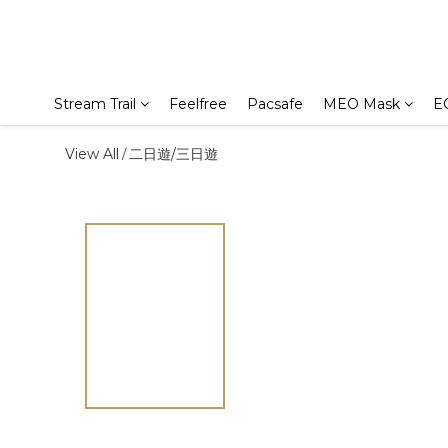
Stream Trail
Feelfree
Pacsafe
MEO Mask
E
View All
二日遊/三日遊
/