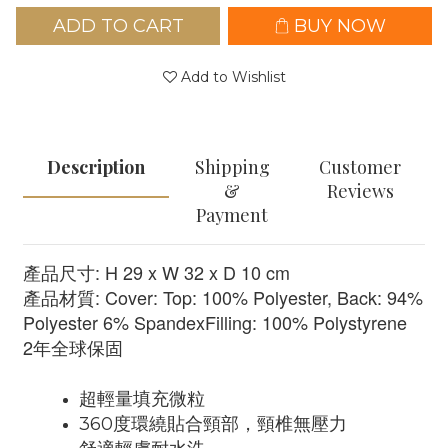
ADD TO CART
BUY NOW
Add to Wishlist
Description
Shipping
Customer
&
Reviews
Payment
產品尺寸: H 29 x W 32 x D 10 cm
產品材質: Cover: Top: 100% Polyester, Back: 94% 
Polyester 6% SpandexFilling: 100% Polystyrene
2年全球保固
超輕量填充微粒
360度環繞貼合頸部，頸椎無壓力