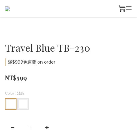
Travel Blue TB-230
滿$999免運費 on order
NT$599
Color
: 淺藍