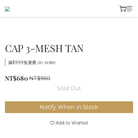
CAP 3-MESH TAN
滿$999免運費 on order
NT$680
NT$950
Sold Out
Notify When in Stock
Add to Wishlist