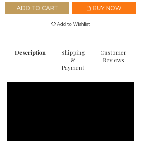
ADD TO CART
BUY NOW
Add to Wishlist
Description
Shipping
Customer
&
Reviews
Payment