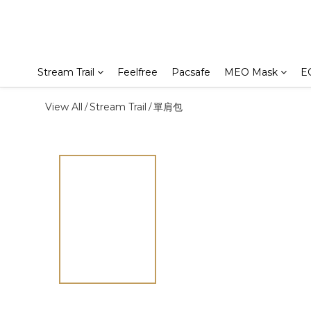
Stream Trail
Feelfree
Pacsafe
MEO Mask
E
View All
Stream Trail
單肩包
/
/