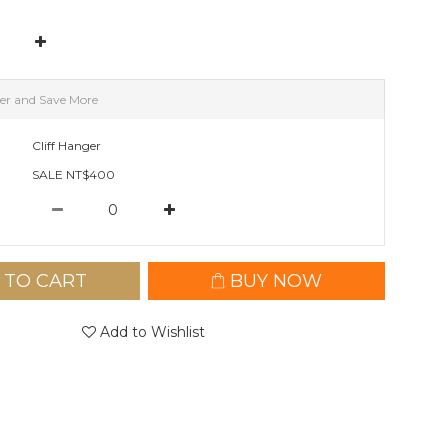
er and Save More
Cliff Hanger
SALE NT$400
 TO CART
BUY NOW
Add to Wishlist