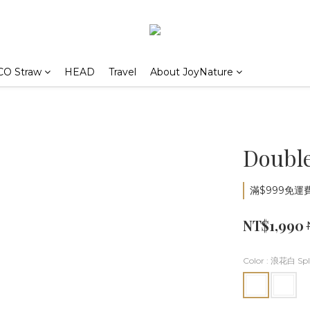
CO Straw
HEAD
Travel
About JoyNature
Double
滿$999免運費 
NT$1,990
Color
: 浪花白 Spl