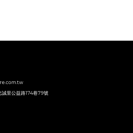
re.com.tw
忠誠里公益路174巷79號