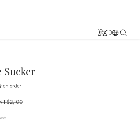
 Sucker
on order
NT$2,100
ash