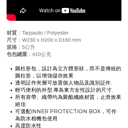
材質
：Tarpaulin / Polyester
尺寸
：W230 x H200 x D160 mm
規格
：5公升
包包總重
：410公克
圓柱形包，設計為立方體形狀，而不是傳統的
圓柱形，以增強儲存效果
透明証件夾層可放置個人物品及識別証件.
輕巧便利的外型.專為東方女性設計的尺寸.
所有肩帶、織帶均為聚酯纖維材質，止滑效果
絕佳.
可選配INNER PROTECTION BOX，可作
為防水相機包使用
高度防水性