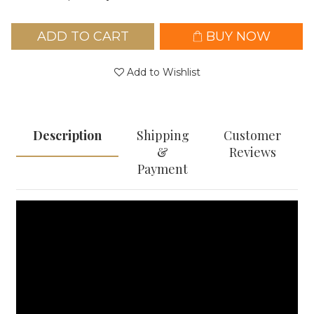
ADD TO CART
BUY NOW
Add to Wishlist
Description
Shipping
Customer
&
Reviews
Payment