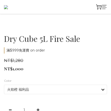
Dry Cube 5L Fire Sale
滿$999免運費 on order
NT$1,280
NT$1,000
Color