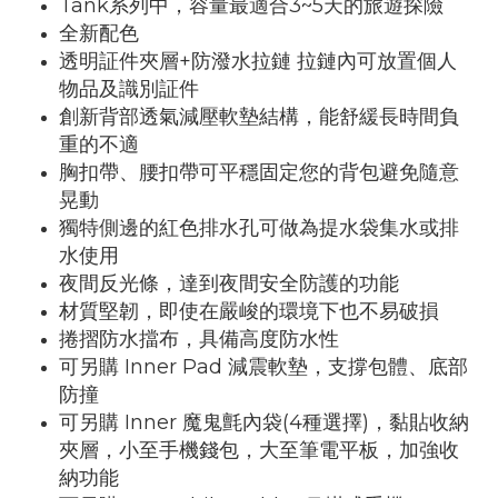
Tank系列中，容量最適合3~5天的旅遊探險
全新配色
透明証件夾層+防潑水拉鏈 拉鏈內可放置個人
物品及識別証件
創新背部透氣減壓軟墊結構，能舒緩長時間負
重的不適
胸扣帶、腰扣帶可平穩固定您的背包避免隨意
晃動
獨特側邊的紅色排水孔可做為提水袋集水或排
水使用
夜間反光條，達到夜間安全防護的功能
材質堅韌，即使在嚴峻的環境下也不易破損
捲摺防水擋布，具備高度防水性
可另購 Inner Pad 減震軟墊，支撐包體、底部
防撞
可另購 Inner 魔鬼氈內袋(4種選擇)，黏貼收納
夾層，小至手機錢包，大至筆電平板，加強收
納功能