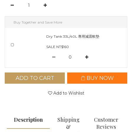
Buy Together and Save More
Dry Tank 33L/40L 專用減震軟墊
SALE NT$160
ADD TO CART
BUY NOW
Add to Wishlist
Description
Shipping
Customer
&
Reviews