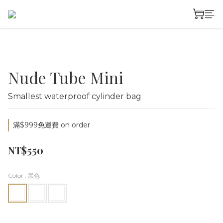
Nude Tube Mini
Smallest waterproof cylinder bag
滿$999免運費 on order
NT$550
Color
: 黑色