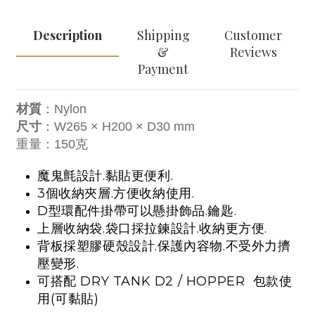
Description
Shipping
Customer
&
Reviews
Payment
材質
：Nylon
尺寸
：W265 × H200 × D30 mm
重量：150克
魔鬼氈設計.黏貼更便利.
3個收納夾層.方便收納使用.
D型環配件掛帶可以懸掛飾品.鑰匙.
上層收納袋.袋口採拉鍊設計.收納更方便.
背板採塑膠硬殼設計.保護內容物.不受外力擠
壓變形.
可搭配 DRY TANK D2 / HOPPER 包款使
用(可黏貼)