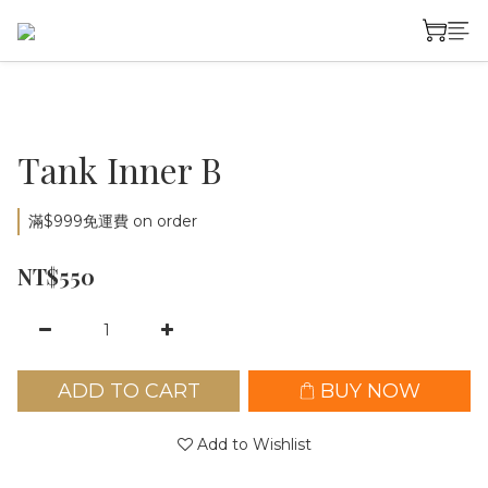
Tank Inner B
滿$999免運費 on order
NT$550
ADD TO CART
BUY NOW
Add to Wishlist