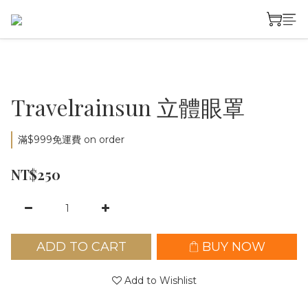
Travelrainsun 立體眼罩
滿$999免運費 on order
NT$250
ADD TO CART
BUY NOW
Add to Wishlist