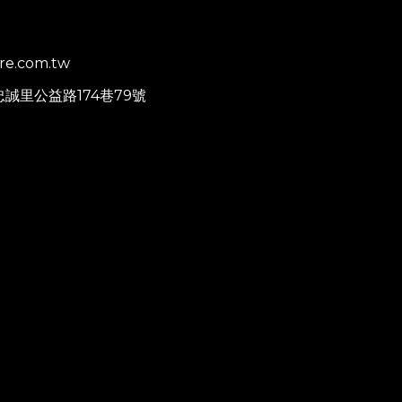
re.com.tw
忠誠里公益路174巷79號