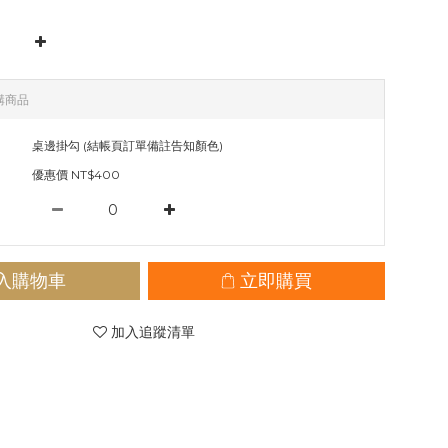
購商品
桌邊掛勾 (結帳頁訂單備註告知顏色)
優惠價 NT$400
入購物車
立即購買
加入追蹤清單