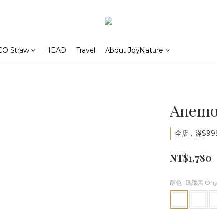
CO Straw
HEAD
Travel
About JoyNature
Anem
全店，滿$99
NT$1,780
顏色
: 瑪瑙黑 Ony