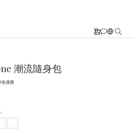
one 潮流隨身包
9免運費
x