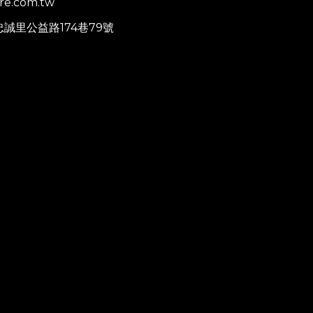
re.com.tw
忠誠里公益路174巷79號