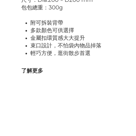
尺寸：Dia.200 × D200 mm
包包總重：300g
附可拆裝背帶
多款顏色可供選擇
金屬扣環質感大大提升
束口設計，不怕袋內物品掉落
輕巧方便，逛街散步首選
了解更多