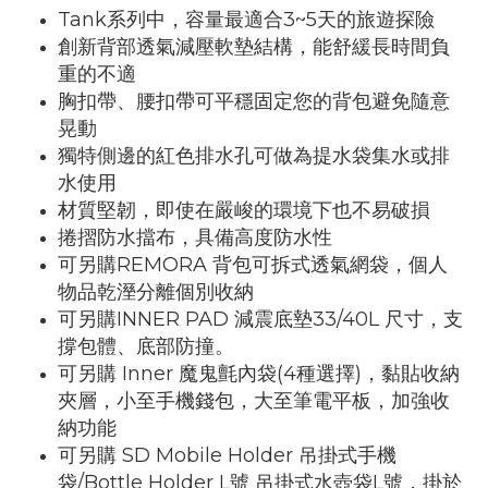
Tank系列中，容量最適合3~5天的旅遊探險
創新背部透氣減壓軟墊結構，能舒緩長時間負
重的不適
胸扣帶、腰扣帶可平穩固定您的背包避免隨意
晃動
獨特側邊的紅色排水孔可做為提水袋集水或排
水使用
材質堅韌，即使在嚴峻的環境下也不易破損
捲摺防水擋布，具備高度防水性
可另購REMORA 背包可拆式透氣網袋，個人
物品乾溼分離個別收納
可另購INNER PAD 減震底墊33/40L 尺寸，支
撐包體、底部防撞。
可另購 Inner 魔鬼氈內袋(4種選擇)，黏貼收納
夾層，小至手機錢包，大至筆電平板，加強收
納功能
可另購 SD Mobile Holder 吊掛式手機
袋/Bottle Holder L號 吊掛式水壺袋L號，掛於