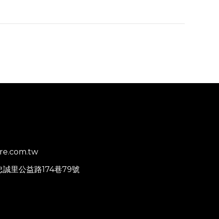
re.com.tw
忠誠里公益路174巷79號