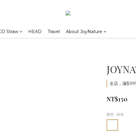
CO Straw
HEAD
Travel
About JoyNature
JOYN
全店，滿$99
NT$150
顏色
: 粉色