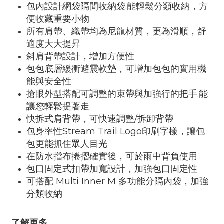
包內設計網袋隔間收納袋.能輕鬆分類收納，方
便收藏重要小物
所有肩帶、織帶均為尼龍材質，更為滑順，舒
適度大大提昇
斜肩背帶設計，增加方便性
包包底層緩衝避震軟墊，可增加包包的實用機
能與安全性
搶眼外型搭配可調整的束帶與加強行的把手.能
讓您輕鬆提著走
快拆式肩背帶，可快速調整/拆卸背帶
包身率性Stream Trail Logo印刷字樣，讓包
包更能抓住眾人目光
在防水擋布捲摺確實後，可於雨中背負使用
包口固定式扣帶加寬設計，加強包口固定性
可搭配 Multi Inner M 多功能分隔內袋，加強
分類收納
了解更多