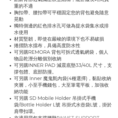
重的不適
胸扣帶、腰扣帶可平穩固定您的背包避免隨意
晃動
獨特側邊的紅色排水孔可做為提水袋集水或排
水使用
材質堅韌，即使在嚴峻的環境下也不易破損
捲摺防水擋布，具備高度防水性
可另購REMORA 背包可拆式透氣網袋，個人
物品乾溼分離個別收納
可另購INNER PAD 減震底墊33/40L 尺寸，支
撐包體、底部防撞。
可另購 Inner 魔鬼氈內袋(4種選擇)，黏貼收納
夾層，小至手機錢包，大至筆電平板，加強收
納功能
可另購 SD Mobile Holder 吊掛式手機
袋/Bottle Holder L號 吊掛式水壺袋L號，掛於
肩帶扣環。