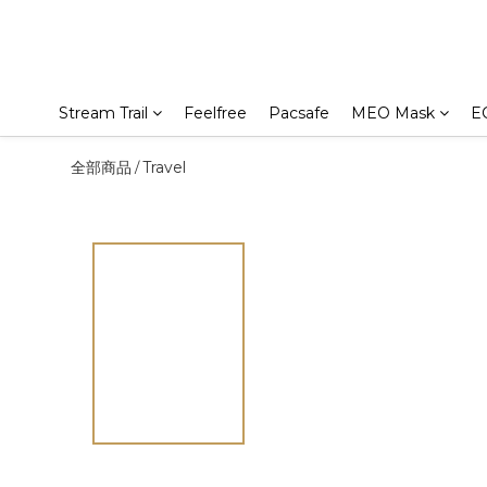
Stream Trail
Feelfree
Pacsafe
MEO Mask
E
全部商品
Travel
/