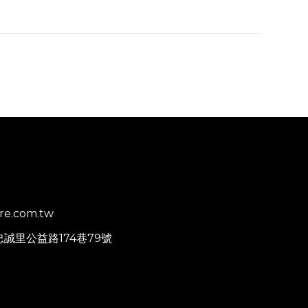
re.com.tw
忠誠里公益路174巷79號