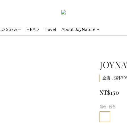
CO Straw
HEAD
Travel
About JoyNature
JOYN
全店，滿$99
NT$150
顏色
: 粉色