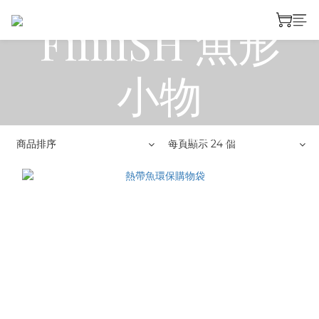
FiiiiiSH 魚形
小物
全部商品
>
Stream Trail
>
FiiiiiSH 魚形小物
商品排序
每頁顯示 24 個